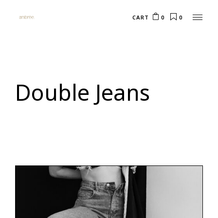
CART
0
0
Double Jeans