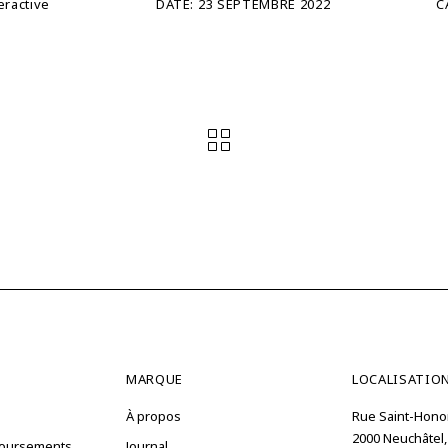
eractive
DATE:
23 SEPTEMBRE 2022
C
MARQUE
LOCALISATIO
À propos
Rue Saint-Hono
2000 Neuchâtel,
boursements
Journal