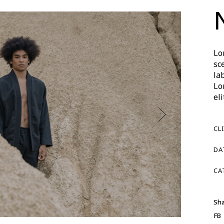
Lo
sc
la
Lo
el
CL
DA
CA
Sha
FB