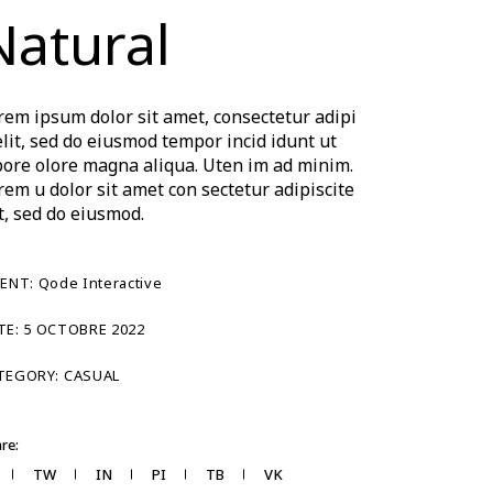
Natural
rem ipsum dolor sit amet, consectetur adipi
elit, sed do eiusmod tempor incid idunt ut
bore olore magna aliqua. Uten im ad minim.
rem u dolor sit amet con sectetur adipiscite
it, sed do eiusmod.
IENT:
Qode Interactive
TE:
5 OCTOBRE 2022
TEGORY:
CASUAL
re:
TW
IN
PI
TB
VK