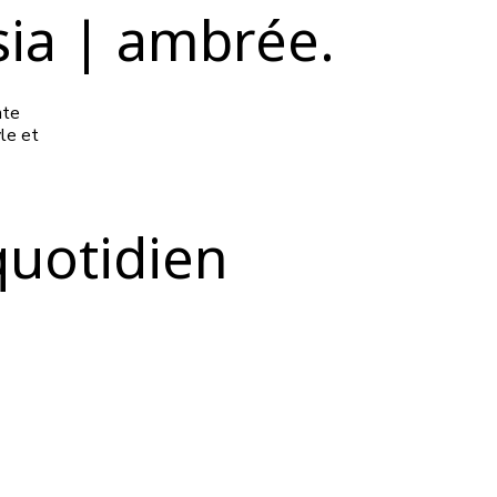
sia | ambrée.
nte
yle et
quotidien