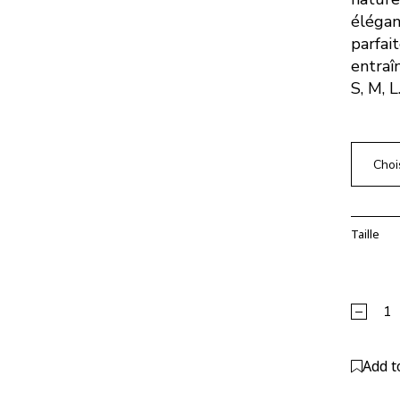
élégan
parfai
entraî
S, M, L
Choi
Taille
Brassiè
Alterna
Add t