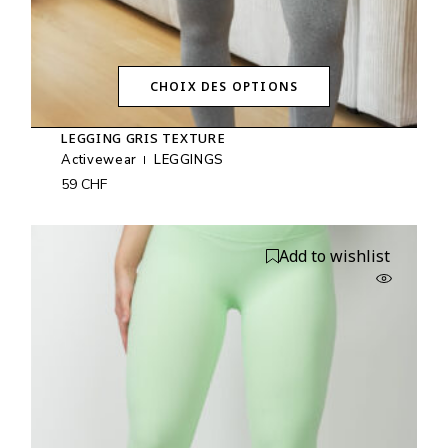
CHOIX DES OPTIONS
Ce
produit
LEGGING GRIS TEXTURE
a
plusieurs
Activewear
LEGGINGS
variations.
59
CHF
Les
options
peuvent
être
Add to wishlist
choisies
sur
la
page
du
produit