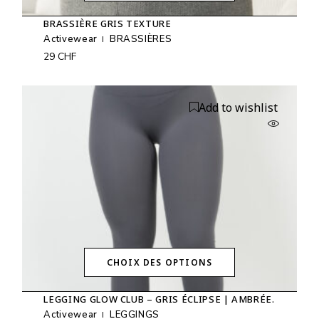
Ce
produit
BRASSIÈRE GRIS TEXTURE
a
plusieurs
Activewear
BRASSIÈRES
variations.
29
CHF
Les
options
peuvent
être
Add to wishlist
choisies
sur
la
page
du
produit
CHOIX DES OPTIONS
Ce
produit
LEGGING GLOW CLUB – GRIS ÉCLIPSE | AMBRÉE.
a
plusieurs
Activewear
LEGGINGS