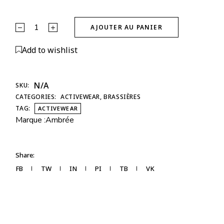
Brassière Glow Club – Violet & Beige | ambrée. quantity
AJOUTER AU PANIER
Alternative:
Add to wishlist
N/A
SKU:
CATEGORIES:
ACTIVEWEAR
,
BRASSIÈRES
TAG:
ACTIVEWEAR
Marque :
Ambrée
Share:
FB
TW
IN
PI
TB
VK