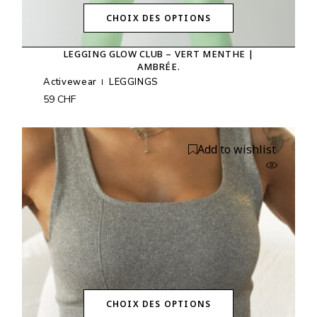
CHOIX DES OPTIONS
Ce
produit
LEGGING GLOW CLUB – VERT MENTHE |
a
AMBRÉE.
plusieurs
variations.
Activewear
LEGGINGS
Les
59
CHF
options
peuvent
être
choisies
Add to wishlist
sur
la
page
du
produit
CHOIX DES OPTIONS