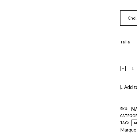
Choi
Taille
Legging
Alterna
Add t
N
SKU:
CATEGOR
TAG:
A
Marque 