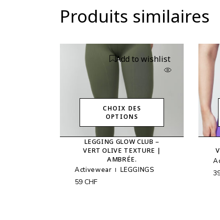
Produits similaires
Add to wishlist
CHOIX DES
OPTIONS
Ce
produit
LEGGING GLOW CLUB –
a
VERT OLIVE TEXTURE |
V
plusieurs
AMBRÉE.
variations.
A
Les
Activewear
LEGGINGS
3
options
59
CHF
peuvent
être
choisies
sur
la