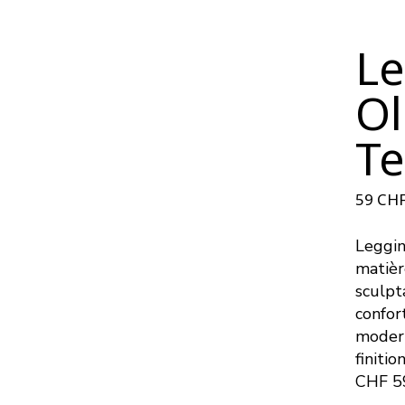
Le
Ol
Te
59
CH
Leggin
matièr
sculpt
confort
modern
finitio
CHF 5