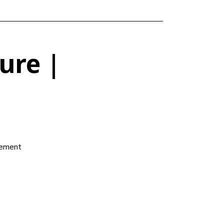
ure |
blement