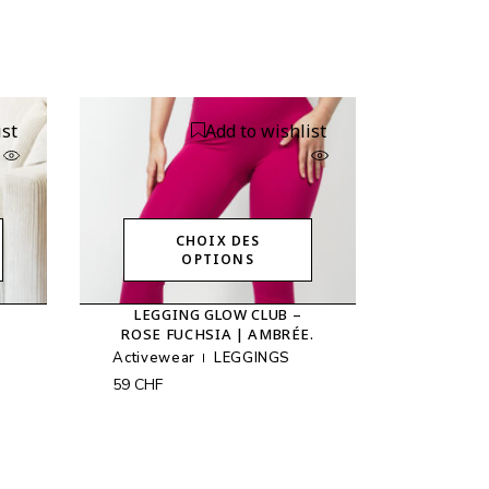
ist
Add to wishlist
CHOIX DES
OPTIONS
Ce
produit
LEGGING GLOW CLUB –
a
ROSE FUCHSIA | AMBRÉE.
plusieurs
variations.
Activewear
LEGGINGS
Les
59
CHF
options
peuvent
être
choisies
sur
la