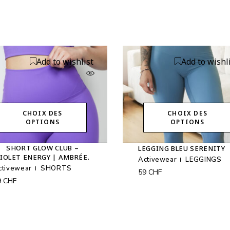
Add to wishlist
Add to wishl
CHOIX DES
CHOIX DES
OPTIONS
OPTIONS
Ce
Ce
produit
produit
SHORT GLOW CLUB –
LEGGING BLEU SERENITY
a
a
IOLET ENERGY | AMBRÉE.
plusieurs
plusieurs
Activewear
LEGGINGS
variations.
variations.
ctivewear
SHORTS
59
CHF
Les
Les
9
CHF
options
options
peuvent
peuvent
être
être
choisies
choisies
sur
sur
la
la