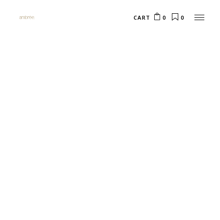
CART
0
0