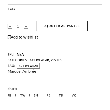
Taille
Veste Glow Club – Noir | ambrée. quantity
AJOUTER AU PANIER
Alternative:
Add to wishlist
N/A
SKU:
CATEGORIES:
ACTIVEWEAR
,
VESTES
TAG:
ACTIVEWEAR
Marque :
Ambrée
Share:
FB
TW
IN
PI
TB
VK