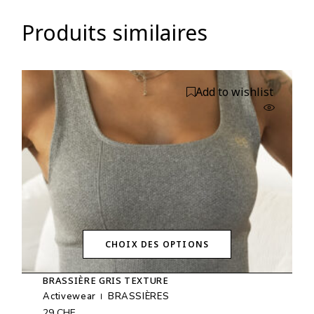
Produits similaires
Add to wishlist
CHOIX DES OPTIONS
Ce
produit
BRASSIÈRE GRIS TEXTURE
a
plusieurs
Activewear
BRASSIÈRES
variations.
29
CHF