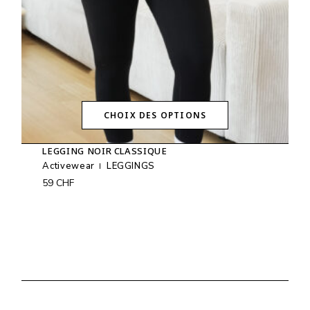
du
produit
CHOIX DES OPTIONS
Ce
produit
LEGGING NOIR CLASSIQUE
a
plusieurs
Activewear
LEGGINGS
variations.
59
CHF
Les
options
peuvent
être
choisies
sur
la
page
du
produit