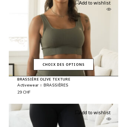
Add to wishlist
choisies
sur
la
page
du
produit
CHOIX DES OPTIONS
Ce
produit
BRASSIÈRE OLIVE TEXTURE
a
plusieurs
Activewear
BRASSIÈRES
variations.
29
CHF
Les
options
peuvent
être
Add to wishlist
choisies
sur
la
page