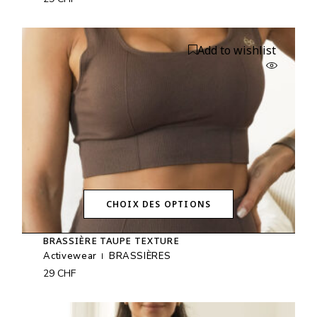
Les
options
peuvent
être
Add to wishlist
choisies
sur
la
page
du
produit
CHOIX DES OPTIONS
Ce
produit
BRASSIÈRE TAUPE TEXTURE
a
plusieurs
Activewear
BRASSIÈRES
variations.
29
CHF
Les
options
peuvent
être