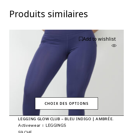
Produits similaires
Add to wishlist
CHOIX DES OPTIONS
Ce
produit
LEGGING GLOW CLUB – BLEU INDIGO | AMBRÉE.
a
plusieurs
Activewear
LEGGINGS
variations.
59
CHF