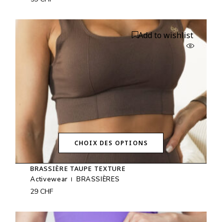
Les
options
peuvent
être
Add to wishlist
choisies
sur
la
page
du
produit
CHOIX DES OPTIONS
Ce
produit
BRASSIÈRE TAUPE TEXTURE
a
plusieurs
Activewear
BRASSIÈRES
variations.
29
CHF
Les
options
peuvent
être