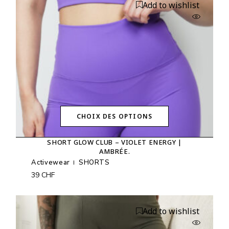
Add to wishlist
choisies
sur
la
page
du
produit
CHOIX DES OPTIONS
Ce
produit
SHORT GLOW CLUB – VIOLET ENERGY |
a
AMBRÉE.
plusieurs
variations.
Activewear
SHORTS
Les
39
CHF
options
peuvent
être
choisies
Add to wishlist
sur
la
page