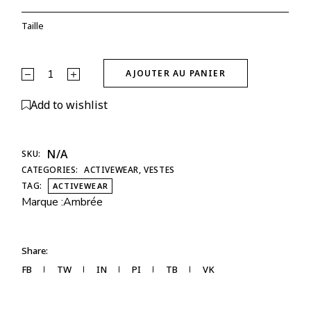
Taille
Veste Glow Club – Noir | ambrée. quantity
AJOUTER AU PANIER
Alternative:
Add to wishlist
N/A
SKU:
CATEGORIES:
ACTIVEWEAR
,
VESTES
TAG:
ACTIVEWEAR
Marque :
Ambrée
Share:
FB
TW
IN
PI
TB
VK