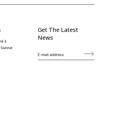
Get The Latest
N
News
ré 3
 Suisse
Alternative: