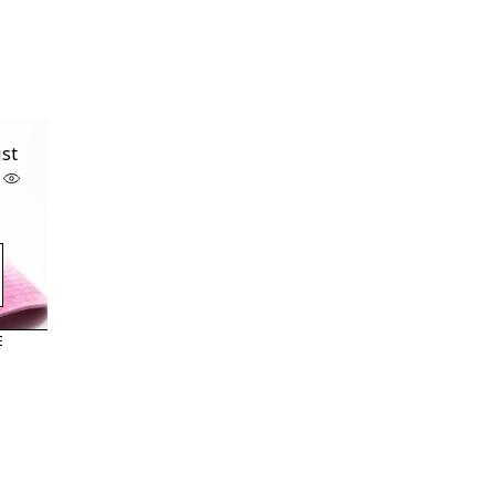
ist
E