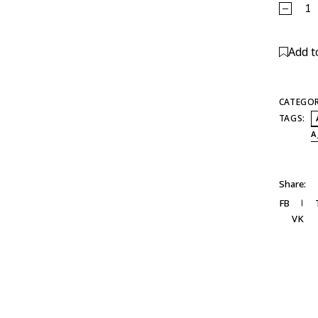
Alterna
Add t
CATEGOR
TAGS:
A
Share:
FB
VK