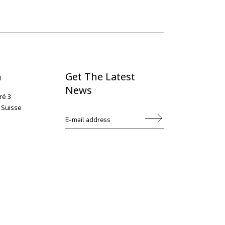
Get The Latest
N
News
ré 3
 Suisse
Alternative: