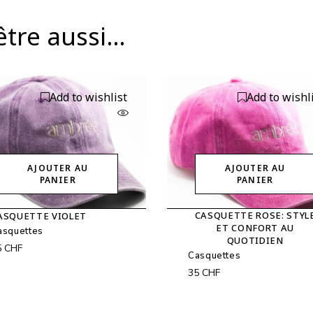
être aussi…
Add to wishlist
Add to wishl
AJOUTER AU
AJOUTER AU
PANIER
PANIER
CASQUETTE ROSE: STYL
ASQUETTE VIOLET
ET CONFORT AU
asquettes
QUOTIDIEN
5
CHF
Casquettes
35
CHF