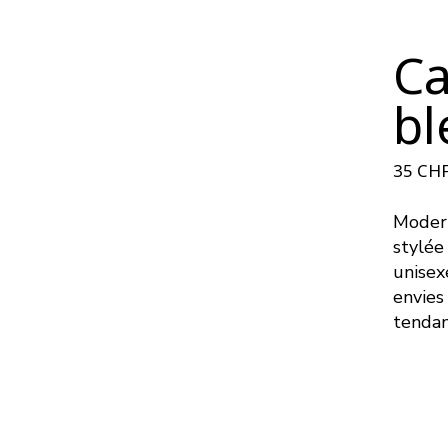
Ca
bl
35
CH
Modern
stylée
unisex
envies
tendan