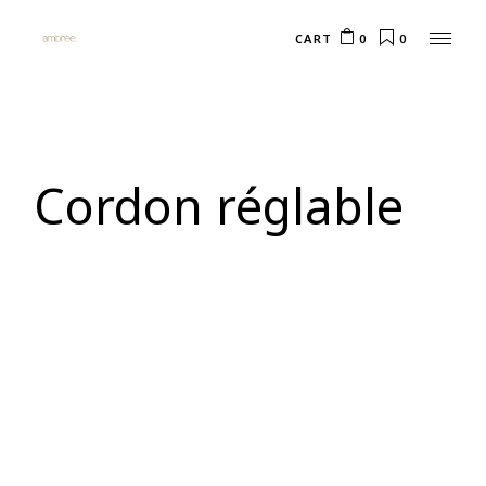
Skip
to
CART
0
the
0
content
Cordon réglable