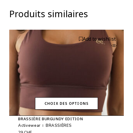
Produits similaires
Add to wishlist
CHOIX DES OPTIONS
Ce
produit
BRASSIÈRE BURGUNDY EDITION
a
plusieurs
Activewear
BRASSIÈRES
variations.
29
CHF