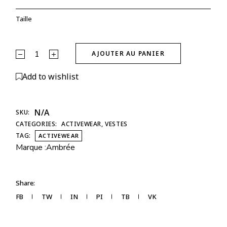
Taille
Veste Glow Club – Noir | ambrée. quantity
AJOUTER AU PANIER
Alternative:
Add to wishlist
N/A
SKU:
CATEGORIES:
ACTIVEWEAR
,
VESTES
TAG:
ACTIVEWEAR
Marque :
Ambrée
Share:
FB
TW
IN
PI
TB
VK