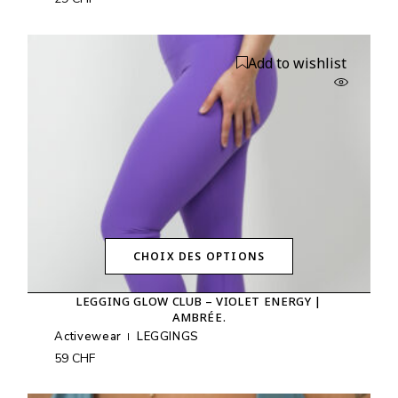
Les
options
peuvent
être
Add to wishlist
choisies
sur
la
page
du
produit
CHOIX DES OPTIONS
Ce
produit
LEGGING GLOW CLUB – VIOLET ENERGY |
a
AMBRÉE.
plusieurs
variations.
Activewear
LEGGINGS
Les
59
CHF
options
peuvent
être