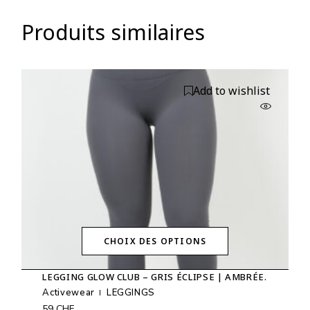
Produits similaires
Add to wishlist
CHOIX DES OPTIONS
Ce
produit
LEGGING GLOW CLUB – GRIS ÉCLIPSE | AMBRÉE.
a
plusieurs
Activewear
LEGGINGS
variations.
59
CHF