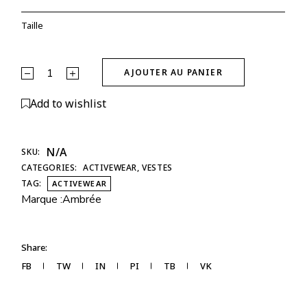
Taille
Veste Glow Club – Noir | ambrée. quantity
AJOUTER AU PANIER
Alternative:
Add to wishlist
N/A
SKU:
CATEGORIES:
ACTIVEWEAR
,
VESTES
TAG:
ACTIVEWEAR
Marque :
Ambrée
Share:
FB
TW
IN
PI
TB
VK