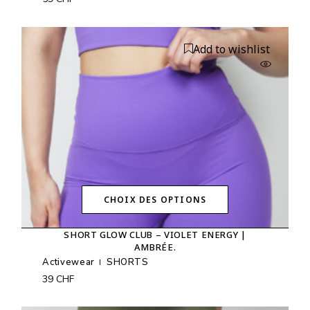
Les
options
peuvent
être
Add to wishlist
choisies
sur
la
page
du
produit
CHOIX DES OPTIONS
Ce
produit
SHORT GLOW CLUB – VIOLET ENERGY |
a
AMBRÉE.
plusieurs
variations.
Activewear
SHORTS
Les
39
CHF
options
peuvent
être