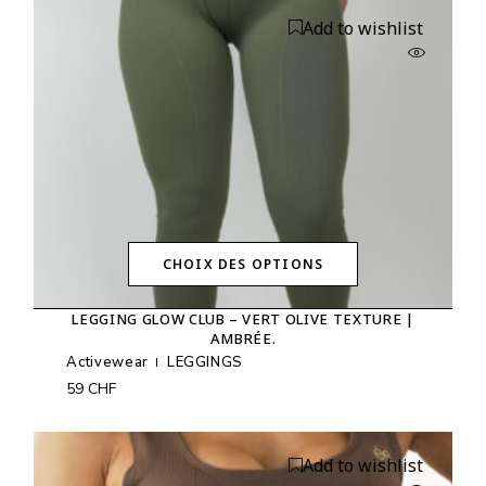
choisies
Add to wishlist
sur
la
page
du
produit
CHOIX DES OPTIONS
Ce
produit
LEGGING GLOW CLUB – VERT OLIVE TEXTURE |
a
AMBRÉE.
plusieurs
variations.
Activewear
LEGGINGS
Les
59
CHF
options
peuvent
être
choisies
Add to wishlist
sur
la