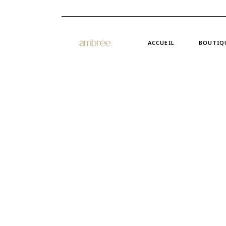
Skip
to
the
content
ACCUEIL
BOUTIQ