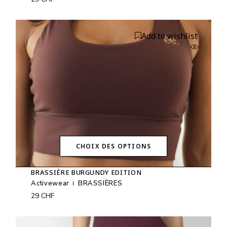
Les
options
peuvent
être
Add to wishlist
choisies
sur
la
page
du
produit
CHOIX DES OPTIONS
Ce
produit
BRASSIÈRE BURGUNDY EDITION
a
plusieurs
Activewear
BRASSIÈRES
variations.
29
CHF
Les
options
peuvent
être