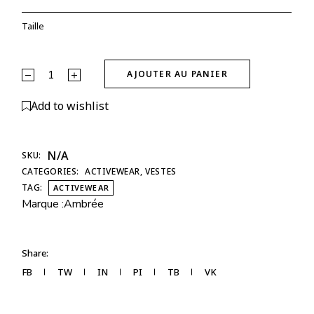
Taille
Veste Glow Club – Noir | ambrée. quantity
AJOUTER AU PANIER
Alternative:
Add to wishlist
N/A
SKU:
CATEGORIES:
ACTIVEWEAR
,
VESTES
TAG:
ACTIVEWEAR
Marque :
Ambrée
Share:
FB
TW
IN
PI
TB
VK