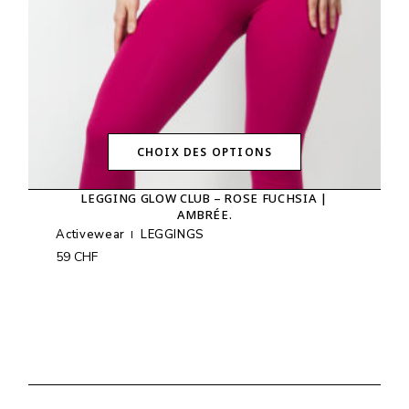
du
produit
CHOIX DES OPTIONS
Ce
produit
LEGGING GLOW CLUB – ROSE FUCHSIA |
a
AMBRÉE.
plusieurs
variations.
Activewear
LEGGINGS
Les
59
CHF
options
peuvent
être
choisies
sur
la
page
du
produit