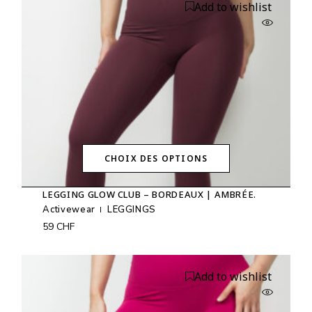
Add to wishlist
choisies
sur
la
page
du
produit
CHOIX DES OPTIONS
Ce
produit
LEGGING GLOW CLUB – BORDEAUX | AMBRÉE.
a
plusieurs
Activewear
LEGGINGS
variations.
59
CHF
Les
options
peuvent
être
Add to wishlist
choisies
sur
la
page