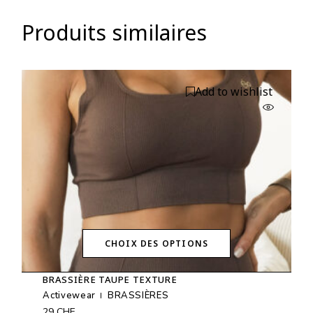
Produits similaires
Add to wishlist
CHOIX DES OPTIONS
Ce
produit
BRASSIÈRE TAUPE TEXTURE
a
plusieurs
Activewear
BRASSIÈRES
variations.
29
CHF