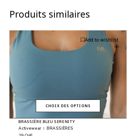
Produits similaires
Add to wishlist
CHOIX DES OPTIONS
Ce
produit
BRASSIÈRE BLEU SERENITY
a
plusieurs
Activewear
BRASSIÈRES
variations.
29
CHF