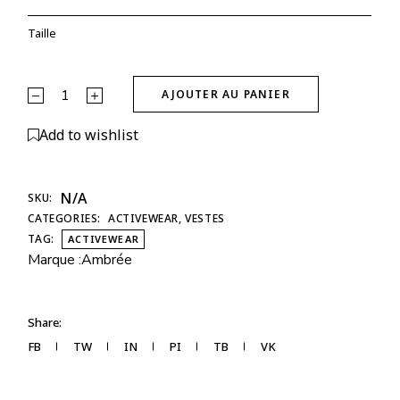
Taille
Veste Glow Club – Noir | ambrée. quantity
AJOUTER AU PANIER
Alternative:
Add to wishlist
N/A
SKU:
CATEGORIES:
ACTIVEWEAR
,
VESTES
TAG:
ACTIVEWEAR
Marque :
Ambrée
Share:
FB
TW
IN
PI
TB
VK