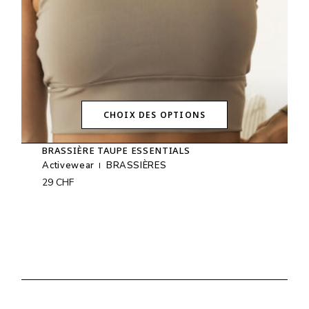
du
produit
CHOIX DES OPTIONS
Ce
produit
BRASSIÈRE TAUPE ESSENTIALS
a
plusieurs
Activewear
BRASSIÈRES
variations.
29
CHF
Les
options
peuvent
être
choisies
sur
la
page
du
produit