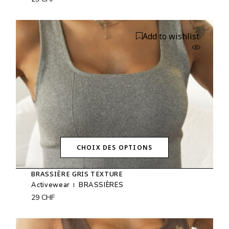
Les
options
peuvent
être
Add to wishlist
choisies
sur
la
page
du
produit
CHOIX DES OPTIONS
Ce
produit
BRASSIÈRE GRIS TEXTURE
a
plusieurs
Activewear
BRASSIÈRES
variations.
29
CHF
Les
options
peuvent
être