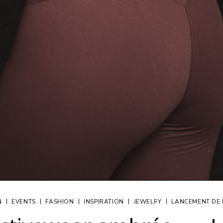
|
|
|
|
|
N
EVENTS
FASHION
INSPIRATION
JEWELRY
LANCEMENT DE