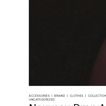
|
|
|
ACCESSORIES
BRAND
CLOTHES
COLLECTIO
UNCATEGORIZED