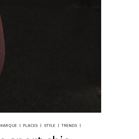
|
|
|
|
 MARQUE
PLACES
STYLE
TRENDS