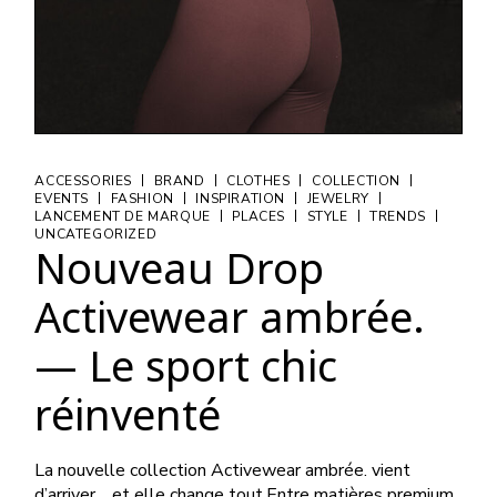
|
|
|
|
ACCESSORIES
BRAND
CLOTHES
COLLECTION
|
|
|
|
EVENTS
FASHION
INSPIRATION
JEWELRY
|
|
|
|
LANCEMENT DE MARQUE
PLACES
STYLE
TRENDS
UNCATEGORIZED
Nouveau Drop
Activewear ambrée.
— Le sport chic
réinventé
La nouvelle collection Activewear ambrée. vient
d’arriver… et elle change tout.Entre matières premium,