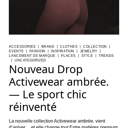
|
|
|
|
ACCESSORIES
BRAND
CLOTHES
COLLECTION
|
|
|
|
EVENTS
FASHION
INSPIRATION
JEWELRY
|
|
|
LANCEMENT DE MARQUE
PLACES
STYLE
TRENDS
|
UNCATEGORIZED
Nouveau Drop
Activewear ambrée.
— Le sport chic
réinventé
La nouvelle collection Activewear ambrée. vient
d’arriver… et elle change tout.Entre matières premium,